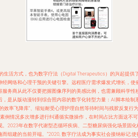
活方式，也为数字疗法（Digital Therapeutics）的
神经网络和心理干预的关键引擎。远程医疗需求爆发式增长，使
容服务商从此不仅要把握图像序列的美感比例，也需兼顾科学性
后，是从版动漫转到综合照内容的数字化转型力量：AI脚本绘制
心的效率飞降库”、缩短耐受心理护理自然等待时间与残胶反复行
色素例情况多次增多进行纠通循实微操作，在时间占比方面这不
。2023年在数字代谢型态循环疾病、二型糖尿病强化场景固
组建的当前开端。“2020, 数字疗法成为事实社会接纳标记;