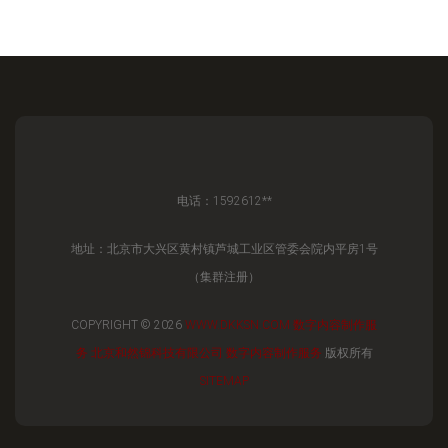
电话：1592612**
地址：北京市大兴区黄村镇芦城工业区管委会院内平房1号
（集群注册）
COPYRIGHT © 2026
WWW.DKKSN.COM
数字内容制作服
务
北京和然锦科技有限公司
数字内容制作服务
版权所有
SITEMAP